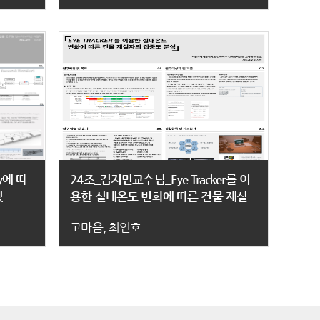
y에 따
24조_김지민교수님_Eye Tracker를 이
및
용한 실내온도 변화에 따른 건물 재실
y 분석에 관
자의 집중도 분석
고마음, 최인호