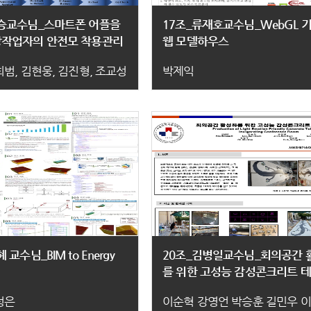
현승교수님_스마트폰 어플을
17조_류재호교수님_WebGL 
장작업자의 안전모 착용관리
웹 모델하우스
희범, 김현웅, 김진형, 조교성
박제익
교수님_BIM to Energy
20조_김병일교수님_회의공간 
를 위한 고성능 감성콘크리트 
제작
성은
이순혁 강영언 박승훈 길민우 