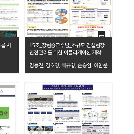
를 사
15조_장현승교수님_소규모 건설현장
안전관리를 위한 어플리케이션 제작
김동진, 김호영, 배규황, 손승완, 이찬준