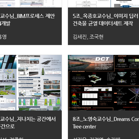
교수님_BIM프로세스 제안
5조_옥종호교수님_이미지 딥러
ON개발
건축물 균열 데이터세트 제작
홍영
김세진, 조국현
숙교수님_지나치는 공간에서
8조_노영숙교수님_Dreams Co
공간으로
Tree center