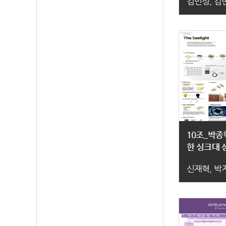
김민성, 김
10조_박
한 싱크대 
신재혁, 박