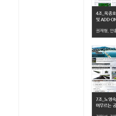
4조_옥종호
및 ADD-
권재형, 안
7조_노영
머무르는 