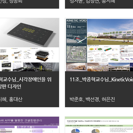
민성, 정종희
성자윤, 김정연, 송지혜
종혁교수님_시각장애인을 위
11조_박종혁교수님_KineticVoi
상판 디자인
지혜, 홍대산
박준호, 백선경, 허은진