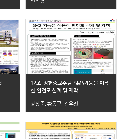
신석영
d
12조_장현승교수님_SMS기능을 이용
한 안전모 설계 및 제작
강상준, 황동규, 김유정