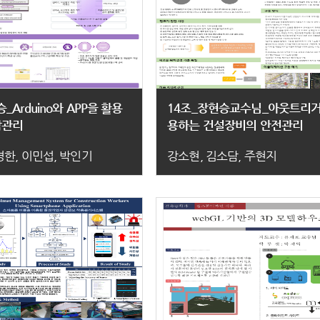
_Arduino와 APP을 활용
14조_장현승교수님_아웃트리거
합관리
용하는 건설장비의 안전관리
경한, 이민섭, 박인기
강소현, 김소담, 주현지