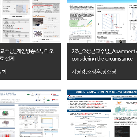
근교수님_개인방송스튜디오
2조_오상근교수님_Apartment d
료 설계
considering the circumstance
창희
서영광,조성훈,정소영