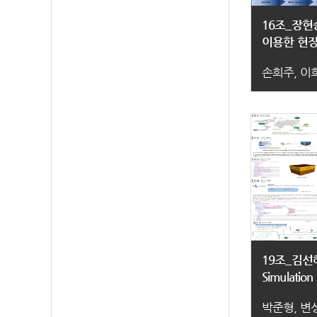
16조_장
이용한 현
시스템
손희주, 이
19조_김선혜 
Simulation
박준형, 변