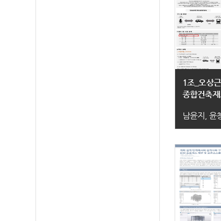
1조_오상
종합건축재
남윤지, 윤