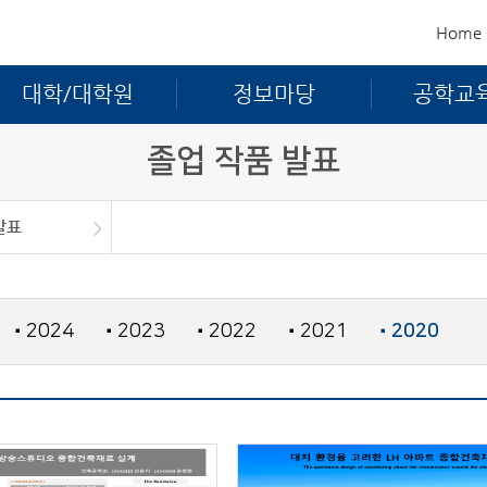
Home
대학/대학원
정보마당
공학교
졸업 작품 발표
발표
발표
공
대회
연구실 및 학술동아리 소개
2024
2023
2022
2021
2020
■
■
■
■
■