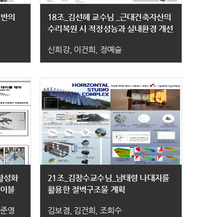
기반의
18조_김선혜 교수님 _근대건축자산의
수리복원 시 적정성능과 실내환경 개선
을 위한 단열재와 방습층 선정 방법
신희강, 이건희, 정예슬
활성화
21조_김창수교수님_남태령 나대지를
테이블
활용한 절벽구조물 계획
이준영
김보겸, 김건희, 조희수