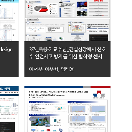
esign
3조_옥종호 교수님_건설현장에서 신호
수 안전사고 방지를 위한 탈착형 센서
개발
이서우, 이우형, 임태윤