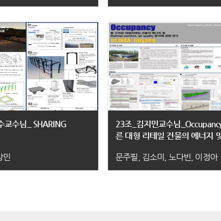
수교수님_ SHARING
23조_김지민교수님_Occupanc
른 대형 리테일 건물의 에너지 
Thermal Comfort, air qualit
상민
문주필, 김소미, 노다빈, 이정아
한 연구IKEA 고양점