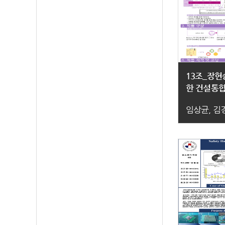
13조_장현승
한 건설통
임상균, 김