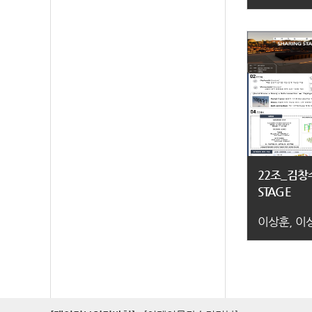
22조_김창
STAGE
이상훈, 이