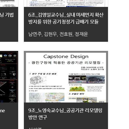
닝 기법
6조_김영일교수님_실내 미세먼지 확산
방지를 위한 공기청정기 급배기 모듈
남연주, 김현우, 전효원, 정재윤
me
9조_노영숙교수님_공공기관 리모델링
방안 연구