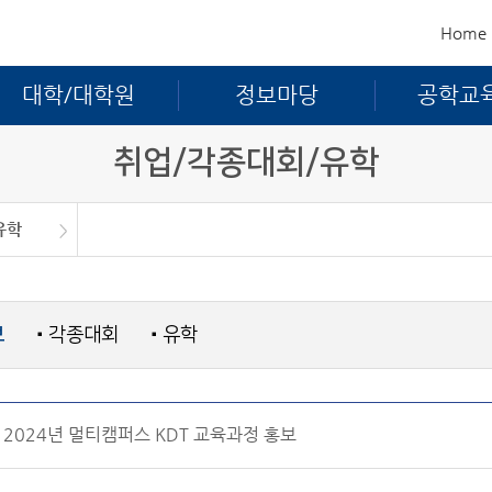
Home
대학/대학원
정보마당
공학교
취업/각종대회/유학
유학
학
회
보
각종대회
유학
■
■
2024년 멀티캠퍼스 KDT 교육과정 홍보