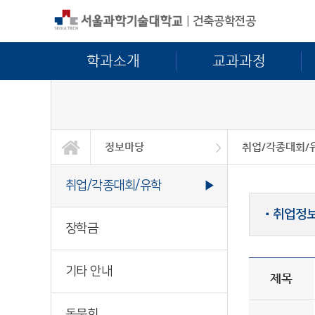
|
건축공학전공
학과소개
교과과정
정보마당
취업/각종대회/
학과소개
교과과정
대학/대학원
정보마당
공학교육인증
졸업작품발표 및 연구실소개
취업/각종대회/유
장학금
기타 안내
동문회
갤러리
건축공학산학협의
학생동아리
취업/각종대회/유학
▶
취업정
■
장학금
기타 안내
제목
동문회