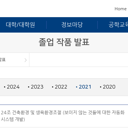
Home
대학/대학원
정보마당
공학교
졸업 작품 발표
발표
발표
공
대회
연구실 및 학술동아리 소개
2024
2023
2022
2021
2020
■
■
■
■
■
24조 건축환경 및 생육환경조절 (보이지 않는 것들에 대한 자동화
시스템 개발)