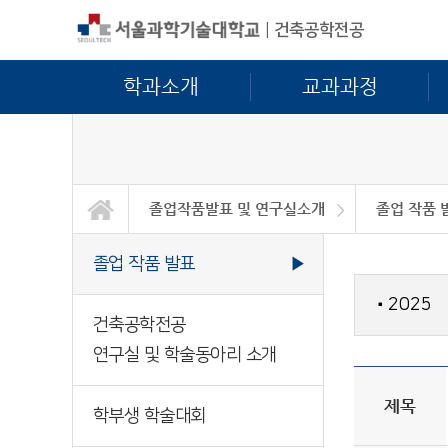
|
건축공학전공
학과소개
교과과정
졸업작품발표 및 연구실소개
졸업 작품 
학과소개
교과과정
대학/대학원
정보마당
공학교육인증
졸업작품발표 및 연구실소개
졸업 작품 
건축공학전
학부생 학술
졸업 작품 발표
▶
2025
■
건축공학전공
연구실 및 학술동아리 소개
제목
학부생 학술대회