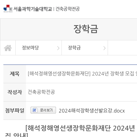
|
건축공학전공
장학금
정보마당
장학금
졸업작품발표 및 연구실소개
건축공학산학협의회
취업/각종대회/유학
공학교육인증
대학/대학원
학생동아리
기타 안내
학과소개
교과과정
정보마당
장학금
동문회
갤러리
제목
[해석정해영선생장학문화재단] 2024년 장학생 모집
작성자
건축공학전공
첨부파일
2024해석장학생선발요강.docx
[해석정해영선생장학문화재단 2024년 
집 안내]