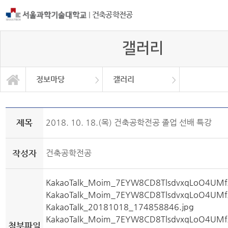
|
건축공학전공
갤러리
정보마당
갤러리
졸업작품발표 및 연구실소개
건축공학산학협의회
취업/각종대회/유학
공학교육인증
대학/대학원
학생동아리
기타 안내
학과소개
교과과정
정보마당
장학금
동문회
갤러리
제목
2018. 10. 18.(목) 건축공학전공 졸업 선배 특강
작성자
건축공학전공
KakaoTalk_Moim_7EYW8CD8TlsdvxqLoO4UMf
KakaoTalk_Moim_7EYW8CD8TlsdvxqLoO4UMfA
KakaoTalk_20181018_174858846.jpg
KakaoTalk_Moim_7EYW8CD8TlsdvxqLoO4UMf
첨부파일